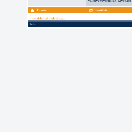
Välimyyntivarauksin. Myydään va
Tulosta
Suosittele
< takaisin hakutuloslistaan
Info