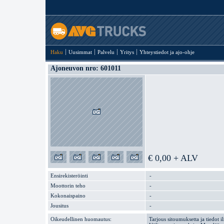
Haku
Uusimmat
Palvelu
Yritys
Yhteystiedot ja ajo-ohje
Ajoneuvon nro: 601011
€ 0,00 + ALV
Ensirekisteröinti
-
Moottorin teho
-
Kokonaispaino
-
Jousitus
-
Oikeudellinen huomautus:
Tarjous sitoumuksetta ja tiedot i