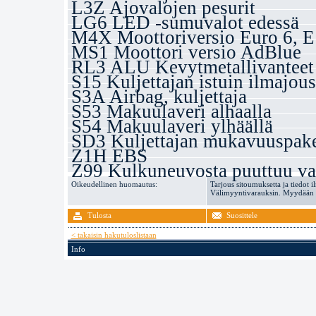
L3Z Ajovalojen pesurit
LG6 LED -sumuvalot edessä
M4X Moottoriversio Euro 6, E
MS1 Moottori versio AdBlue
RL3 ALU Kevytmetallivanteet
S15 Kuljettajan istuin ilmajous
S3A Airbag, kuljettaja
S53 Makuulaveri alhaalla
S54 Makuulaveri ylhäällä
SD3 Kuljettajan mukavuuspake
Z1H EBS
Z99 Kulkuneuvosta puuttuu va
Oikeudellinen huomautus:
Tarjous sitoumuksetta ja tiedot i
Välimyyntivarauksin. Myydään va
Tulosta
Suosittele
< takaisin hakutuloslistaan
Info