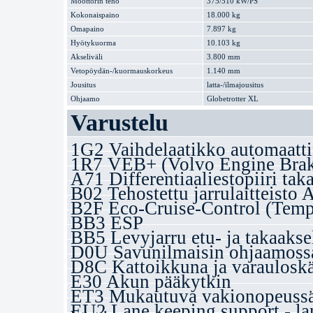
Moottorin teho
375/510 kW/PS
Kokonaispaino
18.000 kg
Omapaino
7.897 kg
Hyötykuorma
10.103 kg
Akseliväli
3.800 mm
Vetopöydän-/kuormauskorkeus
1.140 mm
Jousitus
latta-/ilmajousitus
Ohjaamo
Globetrotter XL
Varustelu
1G2 Vaihdelaatikko automaatti
1R7 VEB+ (Volvo Engine Bra
A71 Differentiaaliestopiiri taka
B02 Tehostettu jarrulaitteisto
B2F Eco-Cruise-Control (Temp
BB3 ESP
BB5 Levyjarru etu- ja takaakse
D0U Savunilmaisin ohjaamoss
D8C Kattoikkuna ja varauloskä
E30 Akun pääkytkin
ET3 Mukautuva vakionopeussääd
EU2 Lane keeping support - la