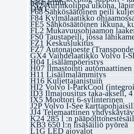
hätäjarrutu
F52 Aurinkolippa ulkona, läpi
DW)
F68 Sähkösäätöinen peili kuljet
F84 Kylmälaatikko ohjaamoss
FE5 Sähkösäätöinen ikkuna, kul
FL2 Mukavuusohjaamon laakeri
FS0 Taustapeili, jossa lähikam
FZ1 Keskuslukitus
FZ7 Autonajoeste (Transponde
GX4 Vaihdelaatikko Volvo I-Sh
H04 Lisälämpöeristys
H07 Ilmastointi automaattinen
H11 Lisäilmalämmitys
H16 Kuljettajanistuin
HI2 Volvo I-ParkCool (integroi
ID3 Ilmajousitus taka-akseli, 4
IX5 Moottori 6-sylinterinen
J2P Volvo I-See karttapohjaisill
JJ4 Telemaattinen yhdyskäytäv
K24 285 l :n pääpolttonestesäi
KB3 650 l:n lisäsäiliö pyöreä
L1G LED ajovalot