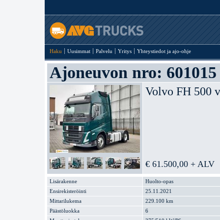
Haku
Uusimmat
Palvelu
Yritys
Yhteystiedot ja ajo-ohje
Ajoneuvon nro: 601015
Volvo FH 500 v
€ 61.500,00 + ALV
Lisärakenne
Huolto-opas
Ensirekisteröinti
25.11.2021
Mittarilukema
229.100 km
Päästöluokka
6