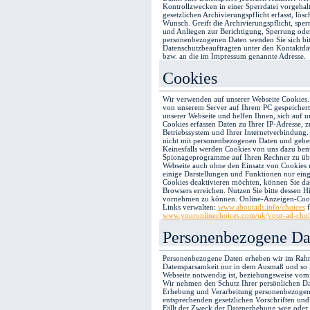
Kontrollzwecken in einer Sperrdatei vorgehal
gesetzlichen Archivierungspflicht erfasst, lös
Wunsch. Greift die Archivierungspflicht, sperr
und Anliegen zur Berichtigung, Sperrung od
personenbezogenen Daten wenden Sie sich bit
Datenschutzbeauftragten unter den Kontaktdat
bzw. an die im Impressum genannte Adresse.
Cookies
Wir verwenden auf unserer Webseite Cookies.
von unserem Server auf Ihrem PC gespeichert. 
unserer Webseite und helfen Ihnen, sich auf 
Cookies erfassen Daten zu Ihrer IP-Adresse, 
Betriebssystem und Ihrer Internetverbindung.
nicht mit personenbezogenen Daten und geben s
Keinesfalls werden Cookies von uns dazu benu
Spionageprogramme auf Ihren Rechner zu übe
Webseite auch ohne den Einsatz von Cookies
einige Darstellungen und Funktionen nur eing
Cookies deaktivieren möchten, können Sie das
Browsers erreichen. Nutzen Sie bitte dessen 
vornehmen zu können. Online-Anzeigen-Cook
Links verwalten:
www.aboutads.info/choices
f
www.youronlinechoices.com/uk/your-ad-choi
Personenbezogene D
Personenbezogene Daten erheben wir im Ra
Datensparsamkeit nur in dem Ausmaß und so l
Webseite notwendig ist, beziehungsweise vom
Wir nehmen den Schutz Ihrer persönlichen Dat
Erhebung und Verarbeitung personenbezogene
entsprechenden gesetzlichen Vorschriften und
Fällt der Zweck der Datenerhebung weg oder i