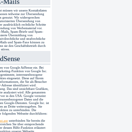
-Mails
t müssen wir unsere Kontaktdaten
rsonen teilweise zur Übersendung
n genutzt. Wir widersprechen
autorisierten Übersendung von
er ausdrücklich rechtliche Schritte
endung von Werbematerial vor.
E-Mails, Spam-Briefe und Spam-
isierte Übermittlung von
ivilrechtliche und strafrechtliche
-Mails und Spam-Faxe können zu
n sie den Geschäftsbetrieb durch
stören.
AdSense
en von Google AdSense ein. Bei
arketing-Funktion von Google Inc.
abgestimmte, interessenbezogene
ies eingesetzt. Diese auf Ihrem
nformationen, die Sie als Besucher
Adresse identifiziert wird.
g. Das sind unsichtbare Grafiken,
e analysiert wird. Alle genannten
rver in den USA. Google verneint
rsonenbezogener Daten und die
n Google-Diensten. Google Inc. ist
en an Dritte weiterzugeben. Sie
nktion zu unterbinden. Die
r folgenden Webseite durchführen:
ut.asp
unterbinden Sie bereits die
rreichen Sie über entsprechende
r dessen Hilfe-Funktion erläutert
unktion unserer Webseite