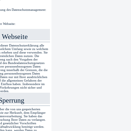
tzung des Datenschutzmanagement:
er Webseite:
 Webseite
n dieser Datenschutzerklärung alle
n welchem Umfang sowie zu welchem
n erheben und diese verwenden. Sie
sönlichen Daten nutzen. Die
reng nach den Vorgaben der
 des Bundesdatenschutzgesetzes
Ihrer personenbezogenen Daten
treng innerhalb der Grenzen, die die
bung personenbezogenen Daten
e Daten nur mit Ihrer ausdrücklichen
f die allgemeinen Gefahren der
n Einfluss haben. Insbesondere im
 Vorkehrungen nicht sicher und
werden.
Sperrung
über die von uns gespeicherten
wie zur Herkunft, dem Empfänger
enverarbeitung. Sie haben das
öschung Ihrer Daten zu verlangen.
gesetzlicher Vorschriften
ftsabwicklung benötigt werden.
erden kann, werden Daten zu