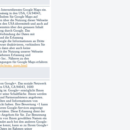
s Internetdienstes Google Maps ein.
ansässig in den USA, CA 94043,
 Indem Sie Google Maps auf
n über die Nutzung dieser Webseite
in den USA übermittelt und auch auf
enntnis über den genauen Inhalt
zung durch Google. Das
Verbindung der Daten mit
und die Erfassung
ogle die Informationen an Dritte
wser deaktivieren, verhindern Sie
 dann aber auch keine
it der Nutzung unserer Webseite
hriebenen Erfassung und
 Inc.. Näheres zu den
ngungen für Google Maps erfahren
elp/terms_maps.html
von Google+. Das soziale Netzwerk
 den USA, CA 94043, 1600
g ist. Google+ ermöglicht Ihnen
r seine Schaltfläche. Ihnen werden
und Partneranbietern angeboten.
alten und Informationen von
ickt haben. Ihre Bewertung +1 kann
eren Google-Services angezeigt
vitäten. Diese Erfassung dient der
-Angebots für Sie. Zur Benutzung
inem von Ihnen gewählten Namen ein
findet auch bei den anderen Google-
e kennt, kann so zu Ihrem Google+
n Daten im Rahmen seiner