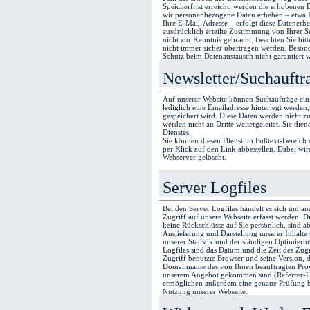
Speicherfrist erreicht, werden die erhobenen 
wir personenbezogene Daten erheben – etwa I
Ihre E-Mail-Adresse – erfolgt diese Datenerhe
ausdrücklich erteilte Zustimmung von Ihrer Se
nicht zur Kenntnis gebracht. Beachten Sie bitt
nicht immer sicher übertragen werden. Beson
Schutz beim Datenaustausch nicht garantiert 
Newsletter/Suchauftr
Auf unserer Website können Suchaufträge ein
lediglich eine Emailadresse hinterlegt werden
gespeichert wird. Diese Daten werden nicht z
werden nicht an Dritte weitergeleitet. Sie dien
Dienstes.
Sie können diesen Dienst im Fußtext-Bereich d
per Klick auf den Link abbestellen. Dabei wi
Webserver gelöscht.
Server Logfiles
Bei den Server Logfiles handelt es sich um an
Zugriff auf unsere Webseite erfasst werden. 
keine Rückschlüsse auf Sie persönlich, sind a
Auslieferung und Darstellung unserer Inhalte 
unserer Statistik und der ständigen Optimieru
Logfiles sind das Datum und die Zeit des Zugr
Zugriff benutzte Browser und seine Version, d
Domainname des von Ihnen beauftragten Provid
unserem Angebot gekommen sind (Referrer-UR
ermöglichen außerdem eine genaue Prüfung be
Nutzung unserer Webseite.