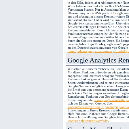
in den USA, folgen aber Abkommen zur Nutz
Wirtschaftsraumes und kürzen Ihre IP-Adresse
Vereinigten Staaten. Nur in Ausnahmefällen wi
Übermittlung in die USA gekürzt. Google wert
aus und erbringt in diesem Kontext weitere Di
Webseitenbetreiber. Dabei wird die ermittelte 
Google-Services zusammengeführt. Über eine
Browsereinstellungen können Sie die Speiche
Rechner unterbinden. Damit können allerding
Funktionseinschränkungen bei der Nutzung un
Browser-Plugin verhindert darüber hinaus di
durch die Cookies erzeugten Daten. Sie könn
herunterladen: https://tools.google.com/dlpa
zu den Datenschutzbedingungen von Google u
https://policies.google.com/privacy?hl=de&gl
Google Analytics Re
Wir setzen auf unserer Webseite die Remarket
Mit dieser Funktion präsentieren wir gemein
angepasste und interessenbezogene Werbeanz
Rechner Cookies gesetzt. Das sind Textdateie
Seiten wiedererkennen und so eine interesse
Google-Netzwerk möglich machen. Google v
die Erhebung von personenbezogenen Daten u
auch keine Verbindungen zu anderen Google-S
Remarketing-Funktion von Google unterbinde
Einstellungen unter
www.google.com/settings
sich der Einsatz von Cookies über
www.networkadvertising.org/managing/opt_o
Einstellungen in Ihrem Browser deaktivieren.
Hilfe-Funktion. Näheres zum Google Remarke
Datenschutzerklärung von Google erfahren Si
www.google.com/privacy/ads/
.