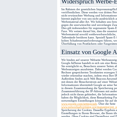
Widerspruch Werbe-E
Im Rahmen der gesetzlichen Impressumspflich
veröffentlichen. Diese werden von dritten Pe
nicht erwünschter Werbung und Informatione
hiermit jeglicher von uns nicht ausdrücklich 
Werbematerial aller Art. Wir behalten uns fern
gegen die unerwünschte und unverlangte Zus
Dies gilt insbesondere für sogenannte Spam-
Faxe. Wir weisen darauf hin, dass die unautor
Werbematerial sowohl wettbewerbsrechtliche, z
Tatbestände berühren kann. Speziell Spam-E
hohen Schadensersatzforderungen führen, wen
Überfüllung von Postfächern oder Faxgeräten 
Einsatz von Google 
Wir binden auf unserer Webseite Werbeanzeig
Google AdSense handelt es sich um eine Rem
Sie ermöglicht es, Besuchern unserer Seiten 
Werbeanzeigen anzubieten. Dabei werden Cook
Rechner gespeicherten Textdateien erzeugen I
wieder erkennbar machen, indem etwa Ihre IP-
Außerdem finden auch Web Beacons Anwendun
mit denen der Besucherstrom auf einer Webseit
Informationen übermittelt Google an seine Se
in diesem Zusammenhang die Speicherung pe
Zusammenführung der IP-Adressen mit andere
jedoch nicht daran gehindert, die Information
haben die Möglichkeit, diese Remarketing-Fu
notwendigen Einstellungen können Sie auf de
www.google.com/settings/ads
. Über die Seite
www.networkadvertising.org/managing/opt_o
Speicherung der Cookies. Dasselbe Ergebnis e
Einstellungen in Ihrem Browser, die Ihnen übe
werden. Ohne Cookies sind Darstellung und F