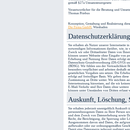
gemäß §27a Umsatzsteuergesetz
Verantwortlicher für die Beratung und Umse
Thomas Priebus
Konzeption, Gestaltung und Realisierung dies
Die Firma GmbH
, Wiesbaden
Datenschutzerklärung
Sie erhalten als Nutzer unserer Internetseite i
notwendigen Informationen darüber, wie, i
Zweck wir oder Drittanbieter Daten von Ihne
können unsere Webseite ohne Eingabe von per
Erhebung und Nutzung Ihrer Daten erfolgt st
Datenschutz-Grundverordnung (DS-GVO) und
(BDSG). Wir fühlen uns der Vertraulichkeit 
besonders verpflichtet und arbeiten deshalb s
gesetzlichen Vorgaben uns setzen. Die Erhe
erfolgt auf freiwilliger Basis. Wir geben dies
Zustimmung an Dritte weiter. Wir möchten au
Internetnutzung hinweisen, auf die wir keine
E-Mail-Verkehr sind Ihre Daten ohne weitere
können unter Umständen von Dritten erfasst 
Auskunft, Löschung, 
Sie erhalten jederzeit unentgeltlich Auskunft 
personenbezogenen Daten zu Ihrer Person so
und dem Zweck von Datenerhebung sowie Dat
Recht, die Berichtigung, die Sperrung oder L
Ausgenommen davon sind Daten, die aufgrund 
aufbewahrt oder zur ordnungsgemäßen Geschä
Damit eine Datensperre jederzeit realisiert w