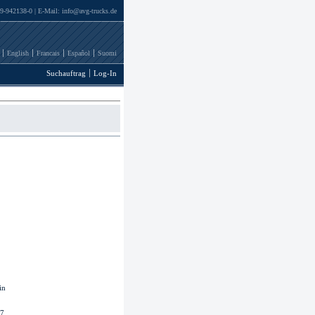
69-942138-0 | E-Mail:
info@avg-trucks.de
English
Francais
Español
Suomi
Suchauftrag
Log-In
in
97