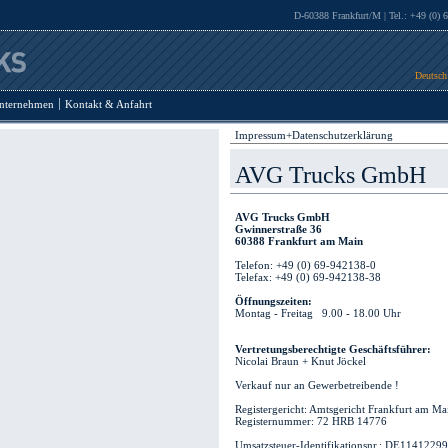
D-60388 Frankfurt/M | Tel.: +49 (0) 
Deutsch
nternehmen
Kontakt & Anfahrt
Impressum+Datenschutzerklärung
AVG Trucks GmbH
AVG Trucks GmbH
Gwinnerstraße 36
60388 Frankfurt am Main
Telefon: +49 (0) 69-942138-0
Telefax: +49 (0) 69-942138-38
Öffnungszeiten:
Montag - Freitag 9.00 - 18.00 Uhr
Vertretungsberechtigte Geschäftsführer:
Nicolai Braun + Knut Jöckel
Verkauf nur an Gewerbetreibende !
Registergericht: Amtsgericht Frankfurt am Ma
Registernummer: 72 HRB 14776
Umsatzsteuer-Identifikationsnr.: DE1141229