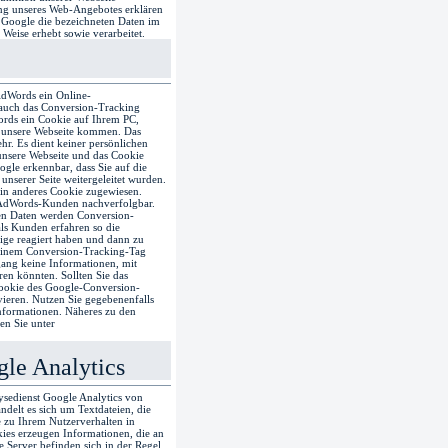
ng unseres Web-Angebotes erklären
s Google die bezeichneten Daten im
Weise erhebt sowie verarbeitet.
AdWords ein Online-
auch das Conversion-Tracking
ords ein Cookie auf Ihrem PC,
 unsere Webseite kommen. Das
hr. Es dient keiner persönlichen
unsere Webseite und das Cookie
gle erkennbar, dass Sie auf die
nserer Seite weitergeleitet wurden.
n anderes Cookie zugewiesen.
r AdWords-Kunden nachverfolgbar.
en Daten werden Conversion-
als Kunden erfahren so die
ige reagiert haben und dann zu
 einem Conversion-Tracking-Tag
gang keine Informationen, mit
eren könnten. Sollten Sie das
Cookie des Google-Conversion-
vieren. Nutzen Sie gegebenenfalls
Informationen. Näheres zu den
n Sie unter
le Analytics
ysedienst Google Analytics von
ndelt es sich um Textdateien, die
 zu Ihrem Nutzerverhalten in
ies erzeugen Informationen, die an
 Server befinden sich in der Regel