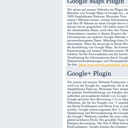
Google Maps Plugin
Wir setzen auf unserer Webseite ein Plugin de
Betreiber von Google Maps ist Google Inc., 
1600 Amphitheatre Parkway, Mountain View.
unserer Webseite nutzen, werden Informatione
und Ihre IP-Adresse an einen Google-Server 
diesem Server gespeichert. Wir haben keine K
der übermittelten Daten, noch über ihre Nut
Unternehmen verneint in diesem Kontext die 
Informationen aus anderen Google-Diensten 
personenbezogener Daten. Allerdings kann Go
übermitteln. Wenn Sie Javascript in Ihrem Bro
die Ausführung von Google Maps. Sie können
Kartenanzeige auf unserer Webseite nutzen. M
erklären Sie Ihr Einverständnis mit der besc
Verarbeitung der Informationen durch Google
Datenschutzbestimmungen und Nutzungsbedi
Sie hier:
https://www.google.com/intl/de_de/h
Google+ Plugin
Wir nutzen auf unserer Webseite Funktionen 
wird von der Google Inc. angeboten, die in
Amphitheatre Parkway, Mountain View ansässi
die globale Veröffentlichung von Inhalten übe
außerdem personalisierte Inhalte von Google 
Google speichert Ihre Bewertung (+1) zu Inh
Webseiten, die Sie bei Vergabe von +1 angekl
mit Ihrem Profilnamen und Ihrem Foto in and
werden. Google erfasst insgesamt Ihre 1+ Akti
Optimierung und Personalisierung des Google
der Google+ Plattform erstellen Sie unter e
global sichtbares Profil. Der gewählte Name 
Diensten Anwendung. Wer Ihre E-Mail-Adress
Profil gelangen. Google benutzt die erfasste