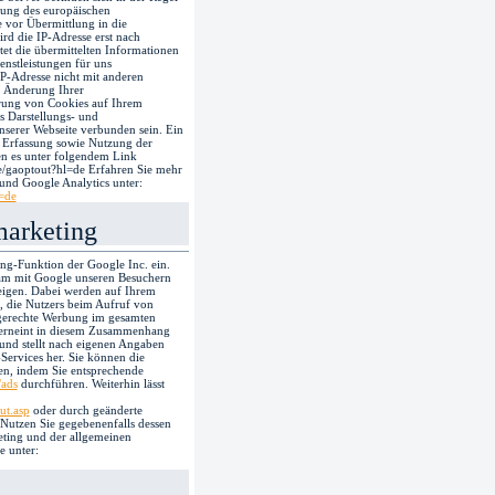
ung des europäischen
 vor Übermittlung in die
rd die IP-Adresse erst nach
et die übermittelten Informationen
enstleistungen für uns
IP-Adresse nicht mit anderen
 Änderung Ihrer
rung von Cookies auf Ihrem
s Darstellungs- und
serer Webseite verbunden sein. Ein
e Erfassung sowie Nutzung der
en es unter folgendem Link
ge/gaoptout?hl=de Erfahren Sie mehr
nd Google Analytics unter:
=de
marketing
ing-Funktion der Google Inc. ein.
sam mit Google unseren Besuchern
eigen. Dabei werden auf Ihrem
n, die Nutzers beim Aufruf von
ngerechte Werbung im gesamten
erneint in diesem Zusammenhang
nd stellt nach eigenen Angaben
ervices her. Sie können die
n, indem Sie entsprechende
/ads
durchführen. Weiterhin lässt
ut.asp
oder durch geänderte
 Nutzen Sie gegebenenfalls dessen
ting und der allgemeinen
e unter: