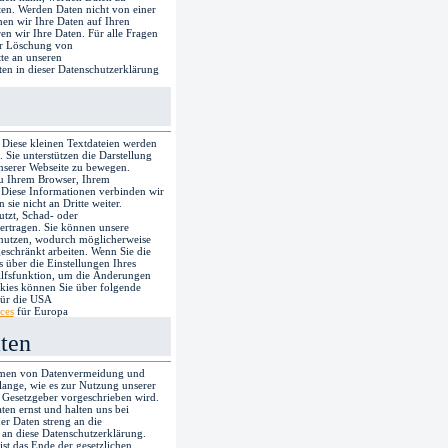
ten. Werden Daten nicht von einer
chen wir Ihre Daten auf Ihren
en wir Ihre Daten. Für alle Fragen
er Löschung von
te an unseren
en in dieser Datenschutzerklärung
 Diese kleinen Textdateien werden
Sie unterstützen die Darstellung
unserer Webseite zu bewegen.
zu Ihrem Browser, Ihrem
 Diese Informationen verbinden wir
ie nicht an Dritte weiter.
tzt, Schad- oder
rtragen. Sie können unsere
 nutzen, wodurch möglicherweise
eschränkt arbeiten. Wenn Sie die
 über die Einstellungen Ihres
Hilfsfunktion, um die Änderungen
ies können Sie über folgende
ür die USA
ces
für Europa
aten
hmen von Datenvermeidung und
ange, wie es zur Nutzung unserer
 Gesetzgeber vorgeschrieben wird.
en ernst und halten uns bei
r Daten streng an die
 an diese Datenschutzerklärung.
st das Ende der gesetzlichen