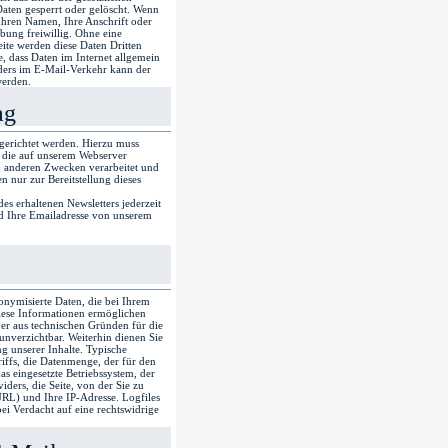
Daten gesperrt oder gelöscht. Wenn
hren Namen, Ihre Anschrift oder
bung freiwillig. Ohne eine
ite werden diese Daten Dritten
e, dass Daten im Internet allgemein
ders im E-Mail-Verkehr kann der
werden.
ag
gerichtet werden. Hierzu muss
, die auf unserem Webserver
u anderen Zwecken verarbeitet und
en nur zur Bereitstellung dieses
es erhaltenen Newsletters jederzeit
rd Ihre Emailadresse von unserem
onymisierte Daten, die bei Ihrem
Diese Informationen ermöglichen
ber aus technischen Gründen für die
unverzichtbar. Weiterhin dienen Sie
ng unserer Inhalte. Typische
iffs, die Datenmenge, der für den
as eingesetzte Betriebssystem, der
ers, die Seite, von der Sie zu
L) und Ihre IP-Adresse. Logfiles
i Verdacht auf eine rechtswidrige