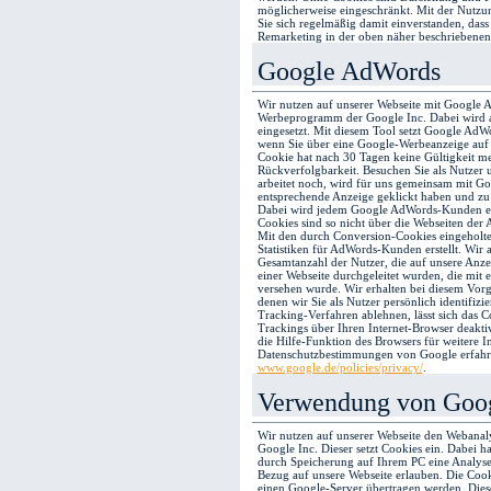
möglicherweise eingeschränkt. Mit der Nutzu
Sie sich regelmäßig damit einverstanden, das
Remarketing in der oben näher beschriebenen 
Google AdWords
Wir nutzen auf unserer Webseite mit Google 
Werbeprogramm der Google Inc. Dabei wird 
eingesetzt. Mit diesem Tool setzt Google AdW
wenn Sie über eine Google-Werbeanzeige auf
Cookie hat nach 30 Tagen keine Gültigkeit me
Rückverfolgbarkeit. Besuchen Sie als Nutzer 
arbeitet noch, wird für uns gemeinsam mit Goo
entsprechende Anzeige geklickt haben und zu u
Dabei wird jedem Google AdWords-Kunden ei
Cookies sind so nicht über die Webseiten de
Mit den durch Conversion-Cookies eingeholt
Statistiken für AdWords-Kunden erstellt. Wir 
Gesamtanzahl der Nutzer, die auf unsere Anze
einer Webseite durchgeleitet wurden, die mit
versehen wurde. Wir erhalten bei diesem Vor
denen wir Sie als Nutzer persönlich identifizi
Tracking-Verfahren ablehnen, lässt sich das 
Trackings über Ihren Internet-Browser deakti
die Hilfe-Funktion des Browsers für weitere 
Datenschutzbestimmungen von Google erfahre
www.google.de/policies/privacy/
.
Verwendung von Goog
Wir nutzen auf unserer Webseite den Webanal
Google Inc. Dieser setzt Cookies ein. Dabei ha
durch Speicherung auf Ihrem PC eine Analyse
Bezug auf unsere Webseite erlauben. Die Cook
einen Google-Server übertragen werden. Diese