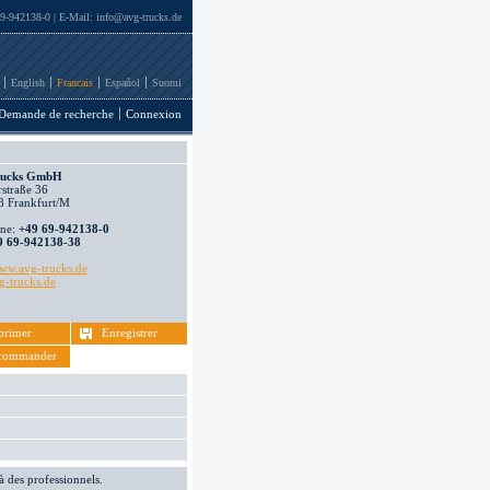
69-942138-0 | E-Mail:
info@avg-trucks.de
English
Francais
Español
Suomi
Demande de recherche
Connexion
ucks GmbH
straße 36
 Frankfurt/M
ne:
+49 69-942138-0
9 69-942138-38
w.avg-trucks.de
-trucks.de
primer
Enregistrer
commander
à des professionnels.