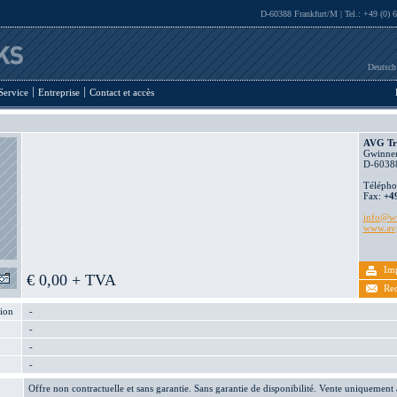
D-60388 Frankfurt/M | Tel.: +49 (0) 
Deutsch
Service
Entreprise
Contact et accès
AVG Tr
Gwinner
D-60388
Télépho
Fax:
+4
info@ww
www.avg
Im
€ 0,00 + TVA
Re
tion
-
-
-
-
Offre non contractuelle et sans garantie. Sans garantie de disponibilité. Vente uniquement 