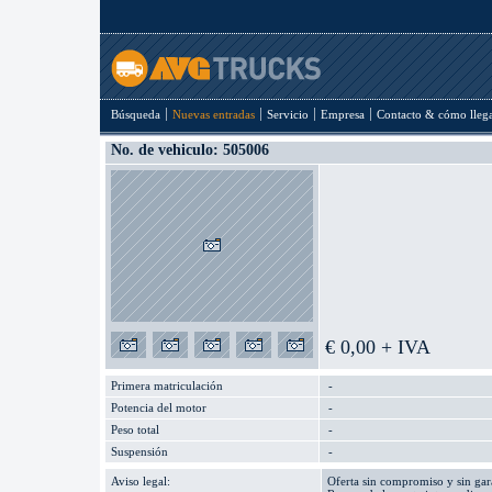
Búsqueda
Nuevas entradas
Servicio
Empresa
Contacto & cómo lleg
No. de vehiculo: 505006
€ 0,00 + IVA
Primera matriculación
-
Potencia del motor
-
Peso total
-
Suspensión
-
Aviso legal:
Oferta sin compromiso y sin gara