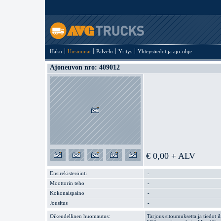
Haku
Uusimmat
Palvelu
Yritys
Yhteystiedot ja ajo-ohje
Ajoneuvon nro: 409012
€ 0,00 + ALV
Ensirekisteröinti
-
Moottorin teho
-
Kokonaispaino
-
Jousitus
-
Oikeudellinen huomautus:
Tarjous sitoumuksetta ja tiedot i